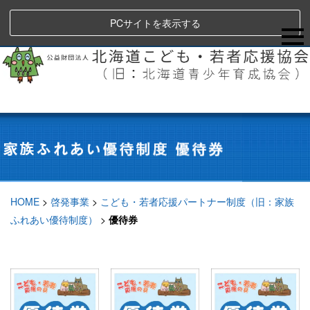
PCサイトを表示する
HOME
>
啓発事業
>
こども・若者応援パートナー制度（旧：家族
ふれあい優待制度）
>
優待券