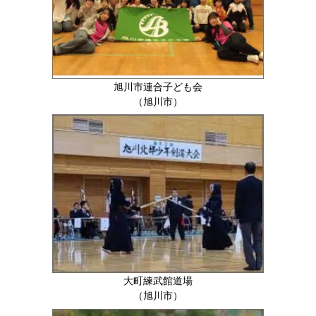
旭川市連合子ども会
（旭川市）
大町練武館道場
（旭川市）