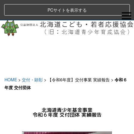
PCサイトを表示する
HOME
>
交付・顕彰
>
【令和6年度】交付事業 実績報告
>
令和６
年度 交付団体
北海道青少年基金事業
令和６年度 交付団体 実績報告