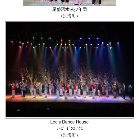
尾岱沼水泳少年団
（別海町）
Lee's Dance House
ﾘｰｽﾞ ﾀﾞﾝｽ ﾊｳｽ
（別海町）