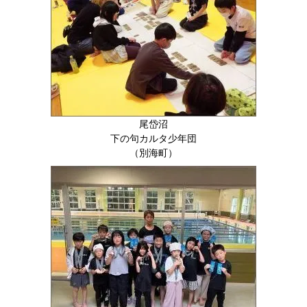
尾岱沼
下の句カルタ少年団
（別海町）