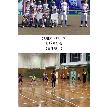
飛翔スワローズ
野球同好会
（苫小牧市）