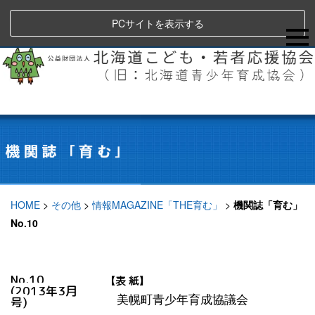
PCサイトを表示する
HOME
>
その他
>
情報MAGAZINE「THE育む」
>
機関誌「育む」
No.10
No.10
【表 紙】
(2013年3月
美幌町青少年育成協議会
号)