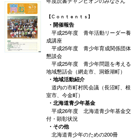
年度読書チャンピオンのみなさん
【Ｃｏｎｔｅｎｔｓ】
・開催報告
平成25年度 青年活動リーダー養
成講座
平成25年度 青少年育成関係団体
懇談会
平成25年度 青少年問題を考える
地域懇話会（網走市、洞爺湖町）
・地域活動紹介
道内の市町村民会議（長沼町、根
室市、今金町）
・北海道青少年基金
平成26年度 北海道青少年基金交
付・顕彰状況
・その他
北海道青少年のための200冊