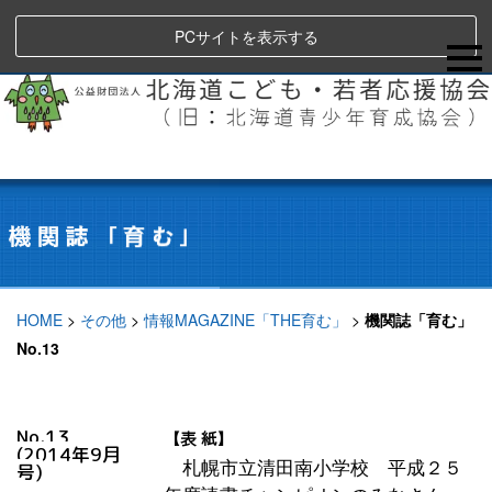
PCサイトを表示する
HOME
>
その他
>
情報MAGAZINE「THE育む」
>
機関誌「育む」
No.13
No.13
【表 紙】
(2014年9月
札幌市立清田南小学校 平成２５
号)