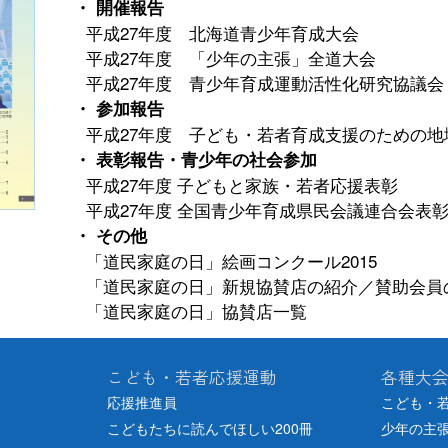
・ 開催報告
平成27年度 北海道青少年育成大会
平成27年度 「少年の主張」全道大会
平成27年度 青少年育成運動活性化研究協議
・ 参加報告
平成27年度 子ども・若者育成支援のための地
・ 表彰報告・青少年の社会参加
平成27年度 子どもと家族・若者応援表彰
平成27年度 全国青少年育成県民会議連合会表
・ その他
「道民家庭の日」絵画コンクール2015
「道民家庭の日」新規協賛店の紹介／賛助会員
「道民家庭の日」協賛店一覧
こども・若者応援運動
各種大
応援推進員
こども・
こどもたちに読んでほしい200冊
少年の主