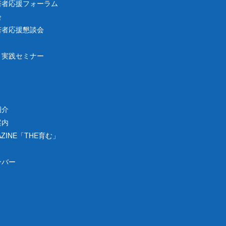
若者応援フォーラム
会
若者応援懇談会
り実践セミナー
紹介
案内
ZINE「THE育む」
ンバー