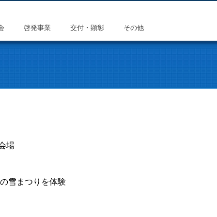
会
啓発事業
交付・顕彰
その他
会場
ての雪まつりを体験