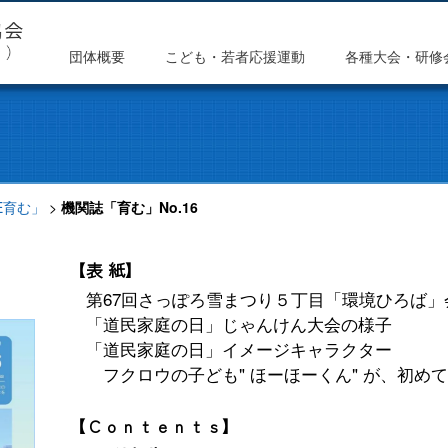
団体概要
こども・若者応援運動
各種大会・研修
HE育む」
>
機関誌「育む」No.16
【表 紙】
第67回さっぽろ雪まつり５丁目「環境ひろば」
「道民家庭の日」じゃんけん大会の様子
「道民家庭の日」イメージキャラクター
フクロウの子ども" ほーほーくん" が、初め
【Ｃｏｎｔｅｎｔｓ】