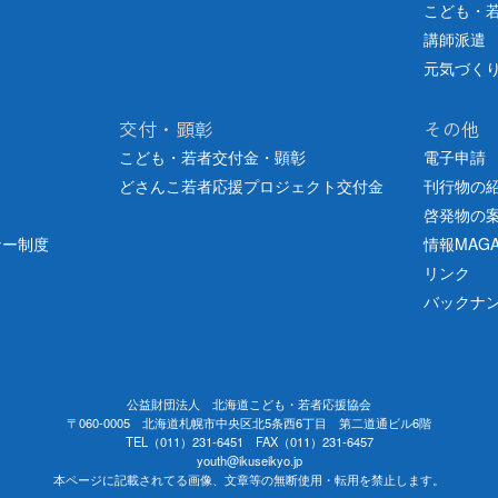
こども・
講師派遣
元気づく
交付・顕彰
その他
こども・若者交付金・顕彰
電子申請
どさんこ若者応援プロジェクト交付金
刊行物の
啓発物の
ナー制度
情報MAGA
リンク
バックナ
公益財団法人 北海道こども・若者応援協会
〒060-0005 北海道札幌市中央区北5条西6丁目 第二道通ビル6階
TEL（011）231-6451 FAX（011）231-6457
youth@ikuseikyo.jp
本ページに記載されてる画像、文章等の無断使用・転用を禁止します。