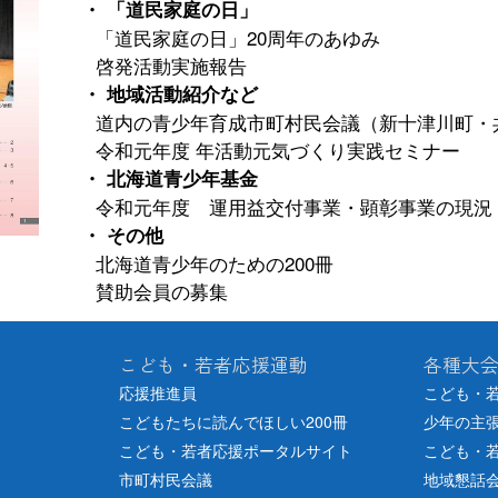
・ 「道民家庭の日」
「道民家庭の日」20周年のあゆみ
啓発活動実施報告
・ 地域活動紹介など
道内の青少年育成市町村民会議（新十津川町・
令和元年度 年活動元気づくり実践セミナー
・ 北海道青少年基金
令和元年度 運用益交付事業・顕彰事業の現況
・ その他
北海道青少年のための200冊
賛助会員の募集
こども・若者応援運動
各種大
応援推進員
こども・
こどもたちに読んでほしい200冊
少年の主
こども・若者応援ポータルサイト
こども・
市町村民会議
地域懇話