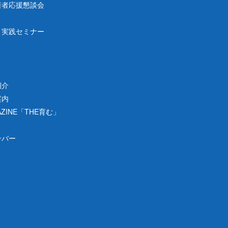
若者応援懇談会
り実践セミナー
紹介
案内
ZINE「THE育む」
ンバー