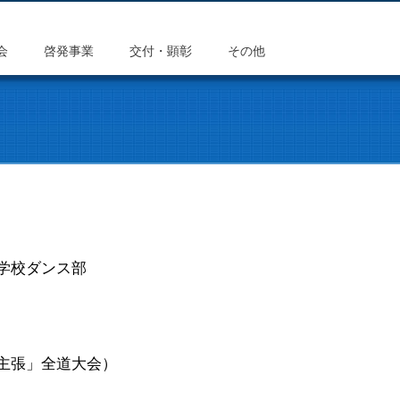
会
啓発事業
交付・顕彰
その他
学校ダンス部
主張」全道大会）