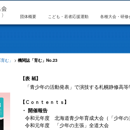
団体概要
こども・若者応援運動
各種大会・研修
HE育む」
>
機関誌「育む」No.23
【表 紙】
「青少年の活動発表」で演技する札幌静修高等
【Ｃｏｎｔｅｎｔｓ】
・ 開催報告
令和元年度 北海道青少年育成大会（「少年の
令和元年度 「少年の主張」全道大会