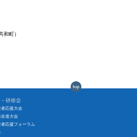
共和町）
会・研修会
若者応援大会
張全道大会
若者応援フォーラム
会