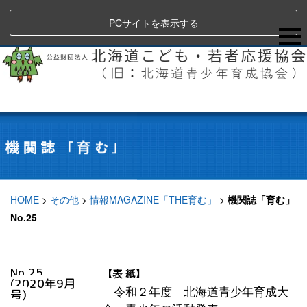
PCサイトを表示する
HOME
>
その他
>
情報MAGAZINE「THE育む」
>
機関誌「育む」
No.25
No.25
【表 紙】
(
2020年9月
令和２年度 北海道青少年育成大
号)