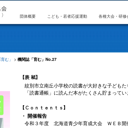
団体概要
こども・若者応援運動
各種大会・研修
HE育む」
>
機関誌「育む」No.27
【表 紙】
紋別市立南丘小学校の読書が大好きな子どもた
「読書通帳」に読んだ本がたくさん貯まってい
【Ｃｏｎｔｅｎｔｓ】
・ 開催報告
令和３年度 北海道青少年育成大会 ＷＥＢ開