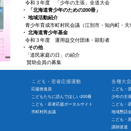
令和３年度 「少年の主張」全道大会
・ 「北海道青少年のための200冊」
・ 地域活動紹介
青少年育成市町村民会議（江別市・知内町・天
・ 北海道青少年基金
令和３年度 運用益交付団体・顕彰者
・ その他
「道民家庭の日」の紹介
賛助会員の募集
こども・若者応援運動
各種大
応援推進員
こども・
こどもたちに読んでほしい200冊
少年の主
こども・若者応援ポータルサイト
こども・
市町村民会議
地域懇話
こども・
講師派遣