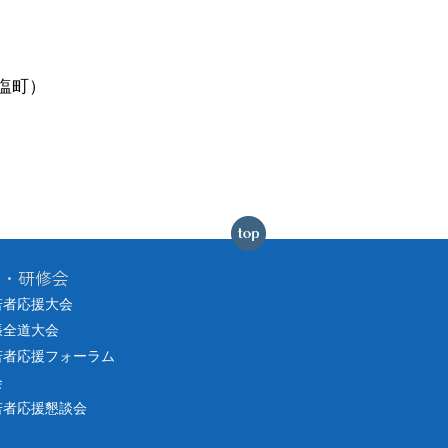
塩町）
会・研修会
若者応援大会
張全道大会
若者応援フォーラム
会
若者応援懇談会