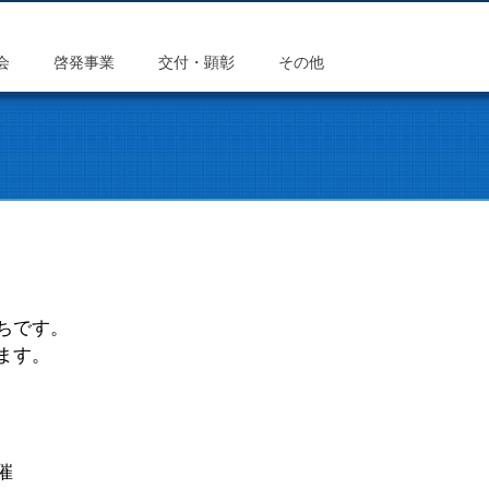
会
啓発事業
交付・顕彰
その他
ちです。
ます。
催