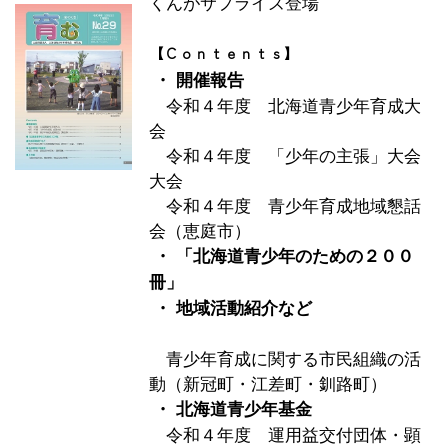
くんがサプライズ登場
【Ｃｏｎｔｅｎｔｓ】
・ 開催報告
令和４年度 北海道青少年育成大
会
令和４年度 「少年の主張」大会
大会
令和４年度 青少年育成地域懇話
会（恵庭市）
・ 「北海道青少年のための２００
冊」
・ 地域活動紹介など
青少年育成に関する市民組織の活
動（新冠町・江差町・釧路町）
・ 北海道青少年基金
令和４年度 運用益交付団体・顕