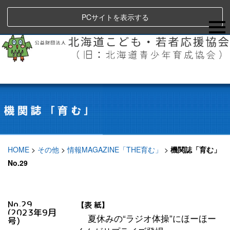
PCサイトを表示する
HOME
>
その他
>
情報MAGAZINE「THE育む」
>
機関誌「育む」
No.29
No.29
【表 紙】
(
2023年9月
夏休みの“ラジオ体操”にほーほー
号)