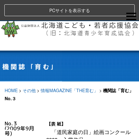
PCサイトを表示する
HOME
>
その他
>
情報MAGAZINE「THE育む」
>
機関誌「育む」
No.３
No.３
【表 紙】
(2009年9月
「道民家庭の日」絵画コンクール
号)