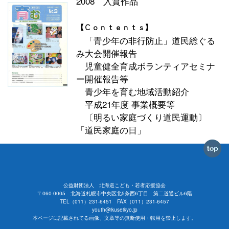
2008 入賞作品
【Ｃｏｎｔｅｎｔｓ】
「青少年の非行防止」道民総ぐる
み大会開催報告
児童健全育成ボランティアセミナ
ー開催報告等
青少年を育む地域活動紹介
平成21年度 事業概要等
〔明るい家庭づくり道民運動〕
「道民家庭の日」
公益財団法人 北海道こども・若者応援協会
〒060-0005 北海道札幌市中央区北5条西6丁目 第二道通ビル6階
TEL（011）231-6451 FAX（011）231-6457
youth@ikuseikyo.jp
本ページに記載されてる画像、文章等の無断使用・転用を禁止します。