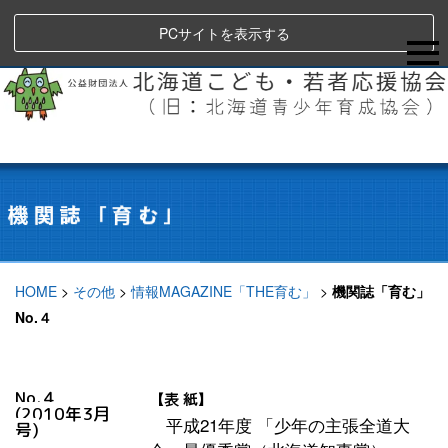
PCサイトを表示する
HOME
>
その他
>
情報MAGAZINE「THE育む」
>
機関誌「育む」
No.４
No.４
【表 紙】
(2010年3月
平成21年度 「少年の主張全道大
号)