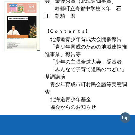
会」最優秀賞（北海道知事賞）
寿都町立寿都中学校３年 石
王 凱騎 君
【Ｃｏｎｔｅｎｔｓ】
北海道青少年育成大会開催報告
「青少年育成のための地域連携推
進事業」報告等
「少年の主張全道大会」受賞者
「みんなで子育て道民のつどい」
基調講演
青少年育成市町村民会議等実態調
査
北海道青少年基金
協会からのお知らせ