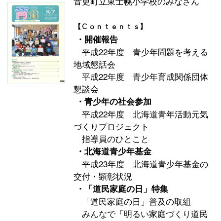
音更町立東士幌小学校のみなさん
【Ｃｏｎｔｅｎｔｓ】
・開催報告
平成22年度 青少年問題を考える
地域懇話会
平成22年度 青少年育成関係団体
懇談会
・青少年の社会参加
平成22年度 北海道青年活動元気
づくりプロジェクト
指導員のひとこと
・北海道青少年基金
平成23年度 北海道青少年基金の
交付・顕彰状況
・「道民家庭の日」特集
「道民家庭の日」普及の取組
みんなで「明るい家庭づくり道民