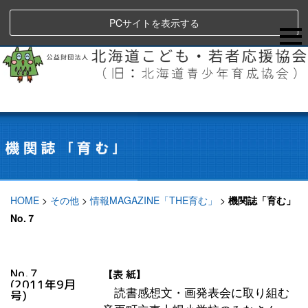
PCサイトを表示する
HOME
>
その他
>
情報MAGAZINE「THE育む」
>
機関誌「育む」
No.７
No.７
【表 紙】
(2011年9月
読書感想文・画発表会に取り組む
号)