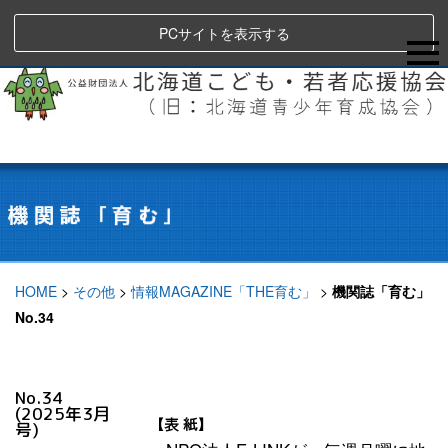
PCサイトを表示する
HOME
>
その他
>
情報MAGAZINE「THE育む」
>
機関誌「育む」
No.34
No.34
(2025年3月
【表 紙】
号)