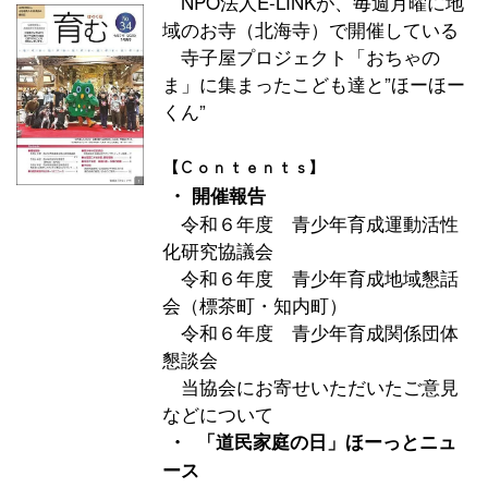
NPO法人E-LINKが、毎週月曜に地
域のお寺（北海寺）で開催している
寺子屋プロジェクト「おちゃの
ま」に集まったこども達と”ほーほー
くん”
【Ｃｏｎｔｅｎｔｓ】
・ 開催報告
令和６年度 青少年育成運動活性
化研究協議会
令和６年度 青少年育成地域懇話
会（標茶町・知内町）
令和６年度 青少年育成関係団体
懇談会
当協会にお寄せいただいたご意見
などについて
・ 「
道民家庭の日」ほーっとニュ
ース