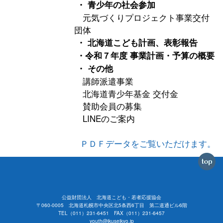
・ 青少年の社会参加
元気づくりプロジェクト事業交付
団体
・ 北海道こども計画、表彰報告
・令和７年度 事業計画・予算の概要
・ その他
講師派遣事業
北海道青少年基金 交付金
賛助会員の募集
LINEのご案内
ＰＤＦデータをご覧いただけます。
公益財団法人 北海道こども・若者応援協会
〒060-0005 北海道札幌市中央区北5条西6丁目 第二道通ビル6階
TEL（011）231-6451 FAX（011）231-6457
youth@ikuseikyo.jp