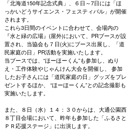
「北海道150年記念式典」、６日～7日には「ほ
っかいどうサイエンス・フェスティバル」が開催
されます。
これら3日間のイベントに合わせて、会場内の
『水と緑の広場』(屋外)において、PRブースが設
置され、当協会も７日(火)にブース出展し、「道
民家庭の日」PR活動を実施いたします。
当ブースでは、“ほーほーくん”も参加し、ぬり
え・工作体験やじゃんけん大会を開催し、 参加
したお子さんには「道民家庭の日」グッズをプレ
ゼントするほか、 “ほーほーくん”との記念撮影も
実施いたします。
また、８日（水）１４：３０からは、大通公園西
８丁目会場において、昨年も参加した「ふるさと
ＰＲ応援ステージ」に出演します。