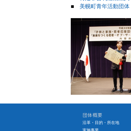
■
美幌町青年活動団体 B-
団体概要
沿革・目的・所在地
実施事業