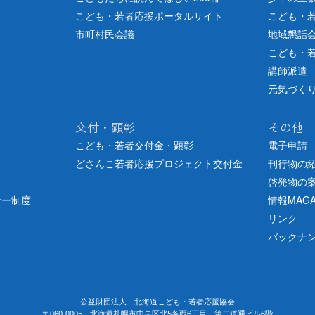
こども・若者応援ポータルサイト
こども・
市町村民会議
地域懇話
こども・
講師派遣
元気づく
交付・顕彰
その他
こども・若者交付金・顕彰
電子申請
どさんこ若者応援プロジェクト交付金
刊行物の
啓発物の
ナー制度
情報MAGA
リンク
バックナ
公益財団法人 北海道こども・若者応援協会
〒060-0005 北海道札幌市中央区北5条西6丁目 第二道通ビル6階