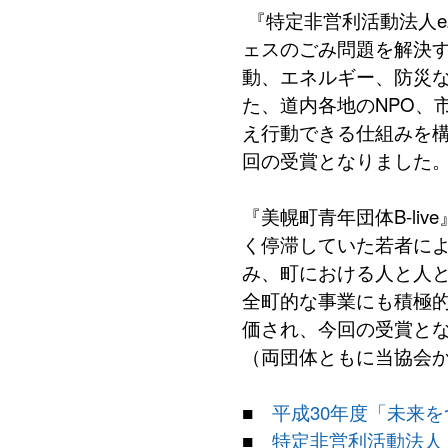
『特定非営利活動法人ez
ェスのごみ問題を解決
動、エネルギー、防災
た、道内各地のNPO、
え行動できる仕組みを
回の受賞となりました
『美幌町青年団体B-li
く停滞していた若者に
み、町における人と人
全町的な事業にも積極
価され、今回の受賞と
（両団体ともに当協会
■
平成30年度「未来
■
特定非営利活動法人 ez