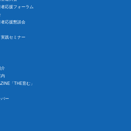
若者応援フォーラム
会
若者応援懇談会
り実践セミナー
紹介
案内
ZINE「THE育む」
ンバー