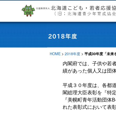
HOME
>
2018年度
>
平成30年度「未
内閣府では、子供や若
績があった個人又は団
平成３０年度は、各都
閣総理大臣表彰を『特定非
『美幌町青年活動団体B-
れた表彰式において表