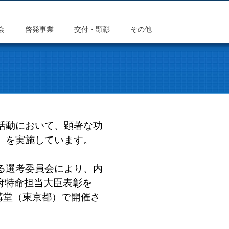
会
啓発事業
交付・顕彰
その他
活動において、顕著な功
」を実施しています。
る選考委員会により、内
閣府特命担当大臣表彰を
講堂（東京都）で開催さ