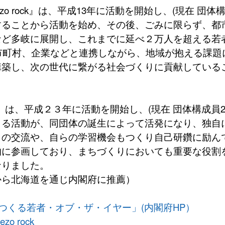
o rock』は、平成13年に活動を開始し、(現在 団体
することから活動を始め、その後、ごみに限らず、都
など多岐に展開し、これまでに延べ２万人を超える若
市町村、企業などと連携しながら、地域が抱える課題
構築し、次の世代に繋がる社会づくりに貢献している
。
ve』は、平成２３年に活動を開始し、(現在 団体構成員
よる活動が、同団体の誕生によって活発になり、独自
との交流や、自らの学習機会もつくり自己研鑽に励ん
的に参画しており、まちづくりにおいても重要な役割
なりました。
から北海道を通じ内閣府に推薦）
をつくる若者・オブ・ザ・イヤー」(内閣府HP）
o rock