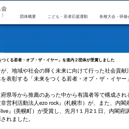
団体概要
こども・若者応援運動
各種大会・研修
来をつくる若者・オブ・ザ・イヤー」を道内２団体が受賞しました
者が、地域や社会の輝く未来に向けて行った社会貢献
体を表彰する「未来をつくる若者・オブ・ザ・イヤー
道府県等から推薦のあった中から有識者等で構成され
営利活動法人ezo rock』(札幌市）が、また、内
live』(美幌町）が受賞し、先月
1１
月
2１
日、内閣府
彰されました。