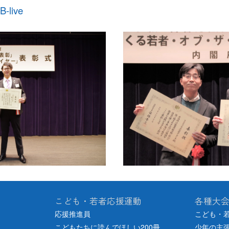
live
こども・若者応援運動
各種大
応援推進員
こども・
こどもたちに読んでほしい200冊
少年の主