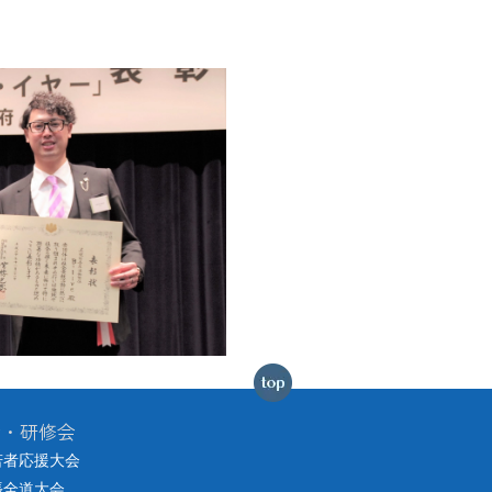
会・研修会
若者応援大会
張全道大会