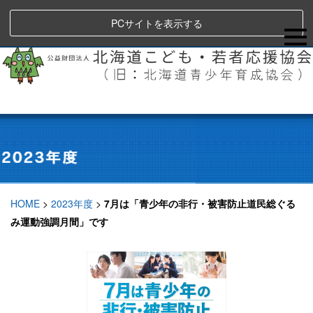
PCサイトを表示する
HOME
>
2023年度
>
7月は「青少年の非行・被害防止道民総ぐる
み運動強調月間」です