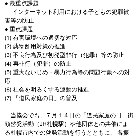
● 最重点課題
インターネット利用における子どもの犯罪被
害等の防止
● 重点課題
(1) 有害環境への適切な対応
(2) 薬物乱用対策の推進
(3) 不良行為及び初発型非行（犯罪）等の防止
(4) 再非行（犯罪）の防止
(5) 重大ないじめ・暴力行為等の問題行動への対
応
(6) 社会を明るくする運動の推進
(7) 「道民家庭の日」の普及
当協会でも、７月１４日の「道民家庭の日」街
頭啓発活動（JR札幌駅）や他団体との共催によ
る札幌市内での啓発活動を行うとともに、 各振