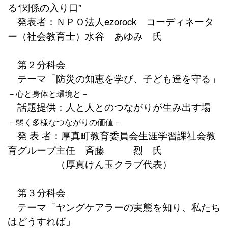
る“関係の入り口”
発表者：ＮＰＯ法人ezorock コーディネータ
ー（社会教育士）水谷 あゆみ 氏
第２分科会
テーマ「防災の知恵を学び、子ども達を守る」
－心と身体と環境と－
話題提供：人と人とのつながりが生み出す場
－弱く多様なつながりの価値－
発 表 者：厚真町教育委員会生涯学習課社会教
育グループ主任 斉藤 烈 氏
（厚真けん玉クラブ代表）
第３分科会
テーマ「ヤングケアラーの実態を知り、私たち
はどうすれば」