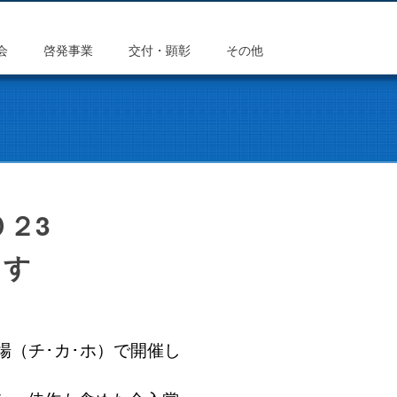
会
啓発事業
交付・顕彰
その他
２3
ます
場（チ･カ･ホ）で開催し