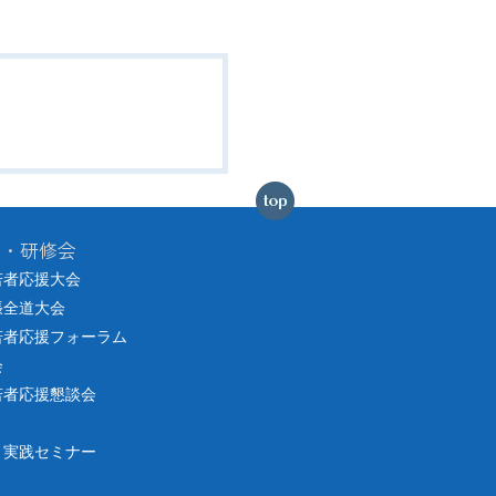
会・研修会
若者応援大会
張全道大会
若者応援フォーラム
会
若者応援懇談会
り実践セミナー