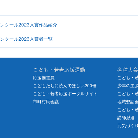
ンクール2023入賞作品紹介
ンクール2023入賞者一覧
こども・若者応援運動
各種大
応援推進員
こども・
こどもたちに読んでほしい200冊
少年の主
こども・若者応援ポータルサイト
こども・
市町村民会議
地域懇話
こども・
講師派遣
元気づく