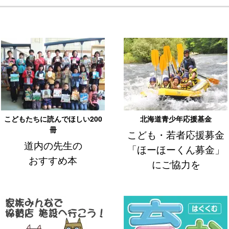
か」絵画コンクール2026
の募集開始
年の被害・非行防止道民総ぐるみ運動強調月間」
です
新しました（令和７年度事業報告・決算等 掲載）
どもたちに読んでほしい200冊」
の図書目録を掲載しました
・若者応援メンターシップ協定締結式
を執り行いました
・若者応援メンターシップ協定締結式
のお知らせ
こどもたちに読んでほしい200
北海道青少年応援基金
冊
こども・若者応援募金
どさんこ若者応援プロジェクト交付金交付事業
の募集開始
道内の先生の
「ほーほーくん募金」
北海道こども・若者応援交付金及び顕彰
の募集開始
おすすめ本
にご協力を
どもたちに読んでほしい200冊」
が決定しました
NE「THE育む」特別号
を発行しました
本の次世代リーダー養成塾」北海道派遣生
を募集［北海道ＨＰ］