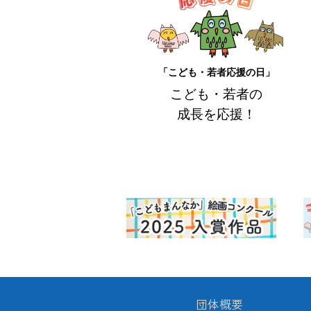
2026.04.01
当協会の名称
2026.03.27
情報公開
を更
2026.03.27
当協会へのご
「こども・若者応援の日」
こども・若者の
2026.02.09
情報MAGAZI
成長を応援！
2025.12.15
2026年「
2025.12.03
「こどもの未
2025.12.01
「エアーほー
2025.11.20
「こどもまん
2025.11.19
北海道青少年
2025.11.14
【生配信】11
2025.10.31
「こどもまん
団体概要
2025.11