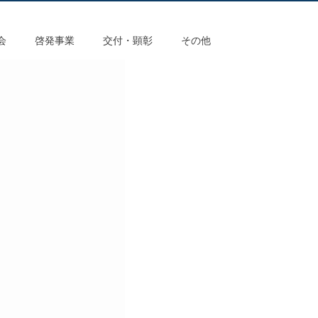
会
啓発事業
交付・顕彰
その他