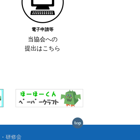
電子申請等
当協会への
提出はこちら
作品集
を発行
受賞
催
ー終了ー
会・研修会