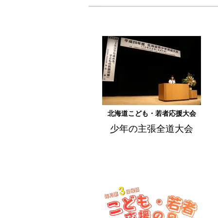
2026.06.30
「こどもまんな
2026.06.30
7月は「青少
2026.06.25
情報公開
を更
2026.06.23
令和8年度「こ
2026.05.27
北海道こども
2025.05.18
北海道こども
北海道こども・若者応援大会
少年の主張全道大会
2026.05.12
令和８年度 
2026.04.22
令和８年度 
2026.04.21
令和8年度「こ
2026.04.03
情報MAGAZI
2026.04.03
第23回「日