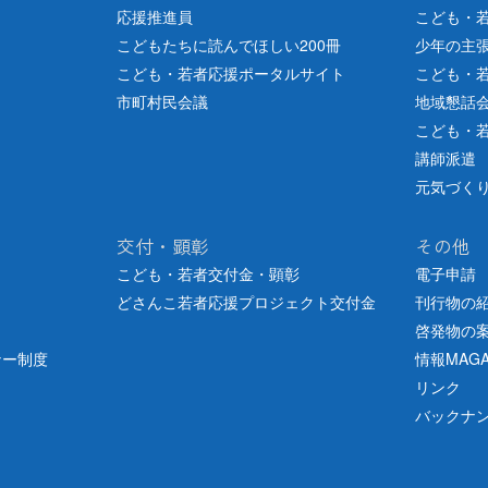
応援推進員
こども・
なか」絵画コンクール入賞作品を掲載（
小学生の部
・
中学生の部
）
こどもたちに読んでほしい200冊
少年の主
こども・若者応援ポータルサイト
こども・
「こどもまんなか」絵画コンクール2025入賞作品
が決定
市町村民会議
地域懇話
青少年育成運動活性化研究協議会
を開催
こども・
講師派遣
するオンラインシンポジウム
の参加募集［主催・こども家庭庁］
ー終了
元気づく
こども・若者応援交付金交付団体及び顕彰
交付・顕彰
その他
7年度 「少年の主張」全道大会結果
こども・若者交付金・顕彰
電子申請
どさんこ若者応援プロジェクト交付金
刊行物の
海道青少年育成大会 LIVE配信
のご案内
啓発物の
北海道青年活動元気づくりプロジェクト「地域活動支援事業」交付対象事
ナー制度
情報MAGA
リンク
年の被害・非行防止道民総ぐるみ運動強調月間」
です
バックナ
北海道青少年育成大会
を開催
か」絵画コンクール2025
の募集開始