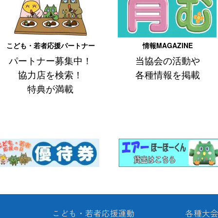
が「公益財団法人北海道こども・若者応援協会」に変わりました
新しました（令和８年度事業計画・予算等 掲載）
こども・若者応援パートナー
情報MAGAZINE
寄付に対し、
感謝状贈呈式
を執り行いました
パートナー募集中！
当協会の活動や
NE「THE育む」No.35
を発行しました
協力店を検索！
各種情報を掲載
特典が満載
こどもまんなか」啓発カレンダー・令和７年度「少年の主張」全道大会発表
来をつくる こどもまんなかアワード」を「道南eachプロジェクト」が
ほーくん」レンタル
を開始
なか」絵画コンクール2025入賞作品展
を道内６箇所で開催
基金
へのご寄付に対し、
感謝状贈呈式
を執り行いました
月16日(日)・「第47回 少年の主張全国大会ーわたしの主張2025ー」
開
なか」絵画コンクール2025入賞作品展
を開催
こども・若者応援運動
各種大
.1(土) 札幌市民交流センター［創世スクエア内］