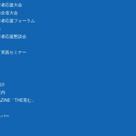
若者応援大会
張全道大会
若者応援フォーラム
会
若者応援懇談会
ー
り実践セミナー
紹介
案内
業
が決定
ZINE「THE育む」
ンバー